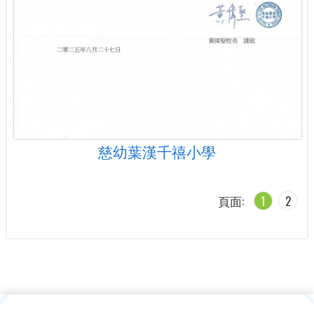
慈幼葉漢千禧小學
頁面:
1
2