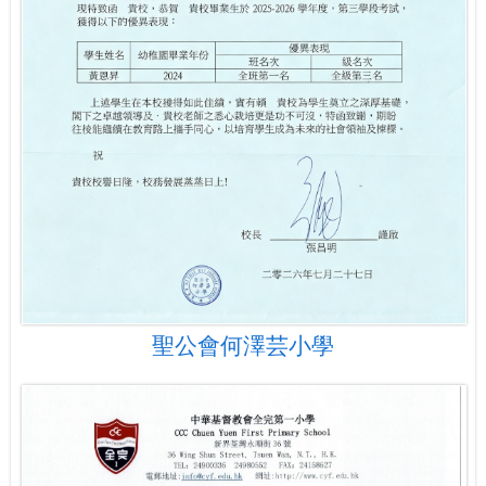
聖公會何澤芸小學