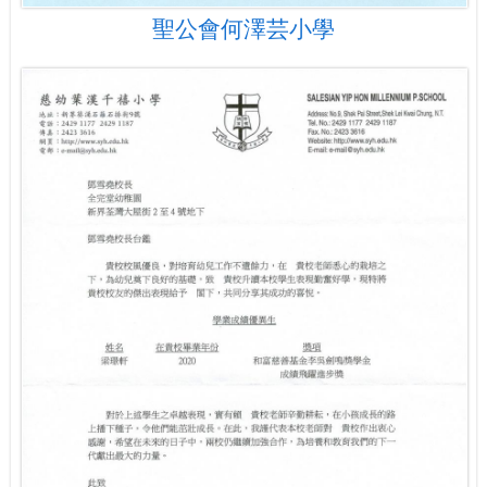
聖公會何澤芸小學