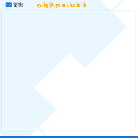
電郵:
cyckg@cychurch.edu.hk