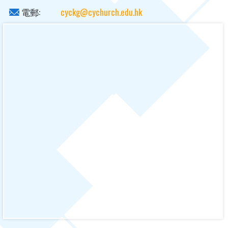
電郵:
cyckg@cychurch.edu.hk