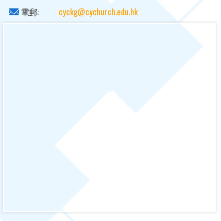
電郵:
cyckg@cychurch.edu.hk